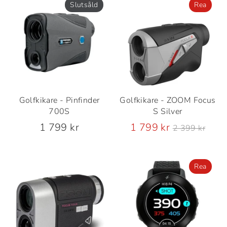
Slutsåld
Rea
Golfkikare - Pinfinder
Golfkikare - ZOOM Focus
700S
S Silver
Ordinarie
1 799 kr
1 799 kr
2 399 kr
pris
Rea