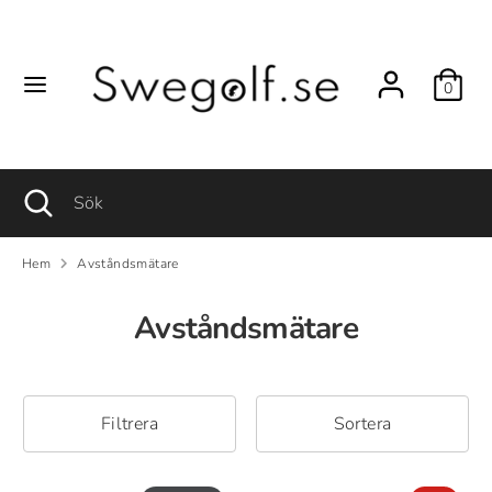
Hoppa
till
innehåll
0
Sök
Sök
Sök
Stäng
Sök
sökfunktionen
Hem
Avståndsmätare
Avståndsmätare
Filtrera
Sortera