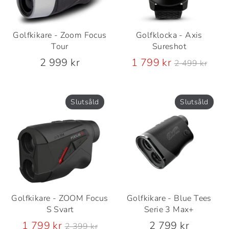
Golfkikare - Zoom Focus
Golfklocka - Axis
Tour
Sureshot
Ordinarie
2 999 kr
1 799 kr
2 499 kr
pris
Slutsåld
Slutsåld
Golfkikare - ZOOM Focus
Golfkikare - Blue Tees
S Svart
Serie 3 Max+
Ordinarie
1 799 kr
2 799 kr
2 399 kr