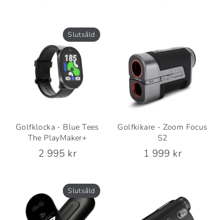
pris
Slutsåld
Golfklocka - Blue Tees
Golfkikare - Zoom Focus
The PlayMaker+
S2
2 995 kr
1 999 kr
Slutsåld