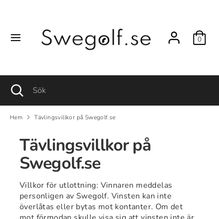
Hoppa
till
innehåll
0
Sök
Sök
Sök
Stäng
Sök
sökfunktionen
Hem
Tävlingsvillkor på Swegolf.se
Tävlingsvillkor på
Swegolf.se
Villkor för utlottning: Vinnaren meddelas
personligen av Swegolf. Vinsten kan inte
överlåtas eller bytas mot kontanter. Om det
mot förmodan skulle visa sig att vinsten inte är