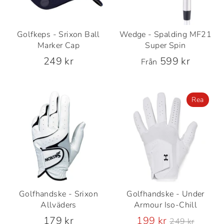
Golfkeps - Srixon Ball
Wedge - Spalding MF21
Marker Cap
Super Spin
249 kr
599 kr
Från
Rea
Golfhandske - Srixon
Golfhandske - Under
Allväders
Armour Iso-Chill
Ordinarie
179 kr
199 kr
249 kr