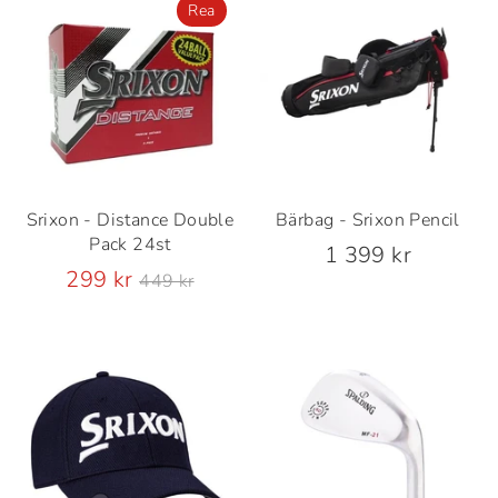
Rea
Srixon - Distance Double
Bärbag - Srixon Pencil
Pack 24st
1 399 kr
Ordinarie
299 kr
449 kr
pris