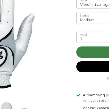
Hand
Vänster (vanliga
Storlek
Medium
Antal
1
F
Avhämtning 
Vanligtvis redo 
Visa butiksinfor