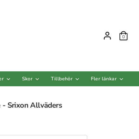
0
er
Skor
Tillbehör
Fler länkar
- Srixon Allväders