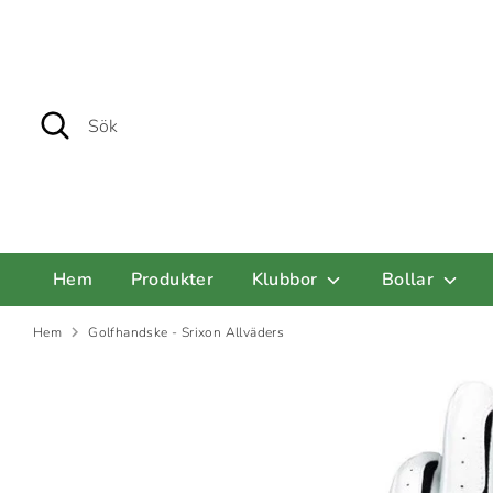
Hoppa
till
innehåll
Sök
Sök
Hem
Produkter
Klubbor
Bollar
Hem
Golfhandske - Srixon Allväders