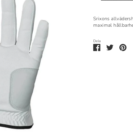
Srixons allväder
maximal hållbarhe
Dela
Dela
Dela
Pi
via
via
it
Facebook
Twitter