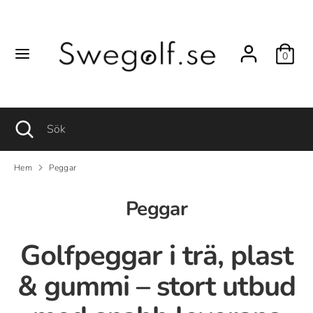
Hoppa
till
innehåll
0
Sök
Sök
Sök
Stäng
Sök
sökfunktionen
Hem
Peggar
Peggar
Golfpeggar i trä, plast
& gummi – stort utbud