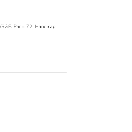
/SGF. Par = 72. Handicap