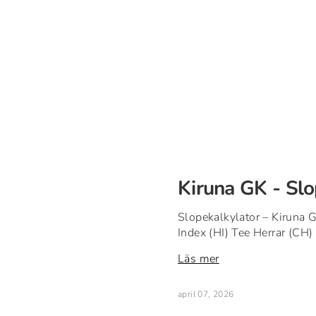
Kiruna GK - Slo
Slopekalkylator – Kiruna
Index (HI) Tee Herrar (CH)
Läs mer
april 07, 2026