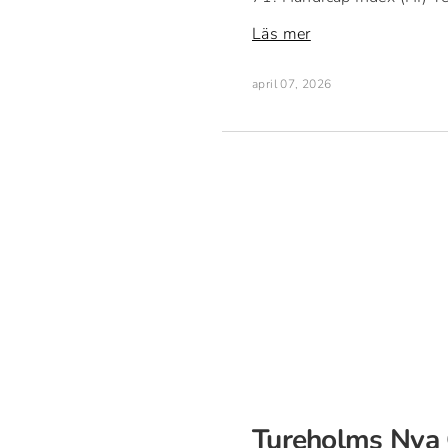
Läs mer
april 07, 2026
Tureholms Nya 