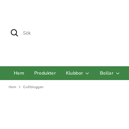
Hoppa
till
innehåll
Sök
Sök
Hem
Produkter
Klubbor
Bollar
Hem
Golfbloggen