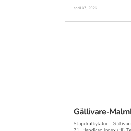
april 07, 2026
Gällivare-Malm
Slopekalkylator – Gälliv
71. Handicap Index (HI) Te