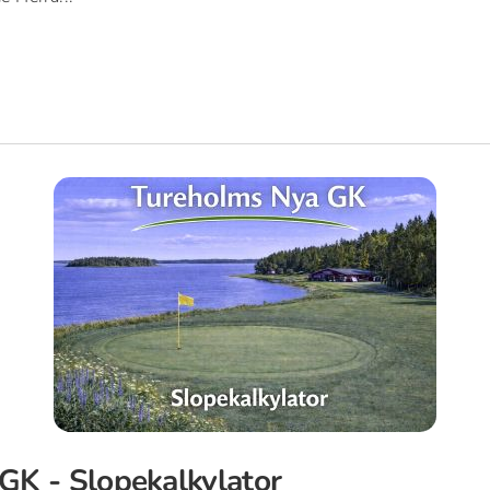
GK - Slopekalkylator