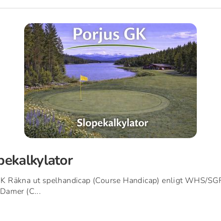
pekalkylator
 GK Räkna ut spelhandicap (Course Handicap) enligt WHS/SGF
 Damer (C...