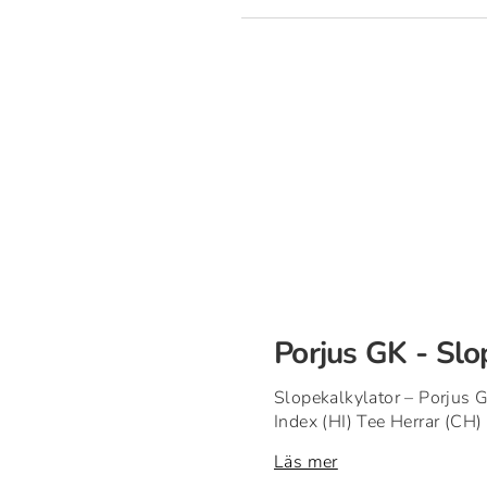
Porjus GK - Slo
Slopekalkylator – Porjus
Index (HI) Tee Herrar (CH)
Läs mer