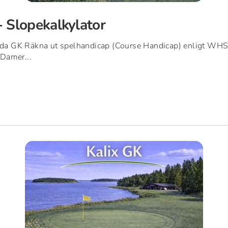
 Slopekalkylator
nda GK Räkna ut spelhandicap (Course Handicap) enligt WHS
 Damer...