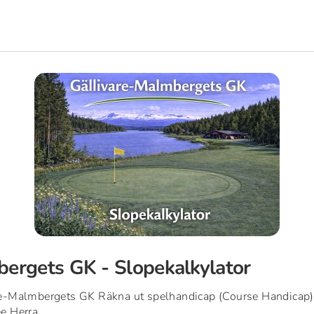
bergets GK - Slopekalkylator
are-Malmbergets GK Räkna ut spelhandicap (Course Handicap
e Herra...