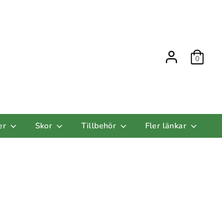
0
er
Skor
Tillbehör
Fler länkar