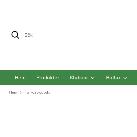
Hoppa
till
innehåll
Sök
Sök
Hem
Produkter
Klubbor
Bollar
Hem
Fairwaywoods