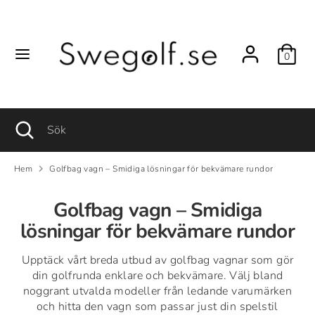
Hoppa
till
innehåll
0
Sök
Sök
Sök
Stäng
Sök
sökfunktionen
Hem
Golfbag vagn – Smidiga lösningar för bekvämare rundor
Golfbag vagn – Smidiga
lösningar för bekvämare rundor
Upptäck vårt breda utbud av golfbag vagnar som gör
din golfrunda enklare och bekvämare. Välj bland
noggrant utvalda modeller från ledande varumärken
och hitta den vagn som passar just din spelstil