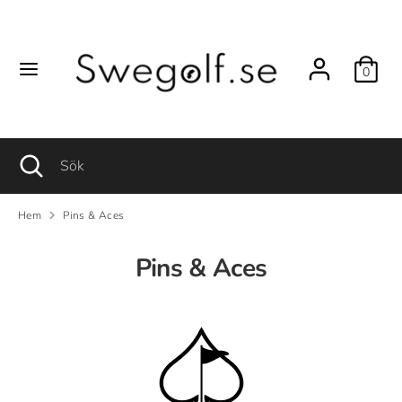
Hoppa
till
innehåll
0
Sök
Sök
Sök
Stäng
Sök
sökfunktionen
Hem
Pins & Aces
Pins & Aces