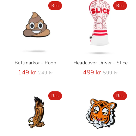
Rea
Rea
Bollmarkör - Poop
Headcover Driver - Slice
Ordinarie
Ordinarie
149 kr
499 kr
249 kr
599 kr
pris
pris
Rea
Rea