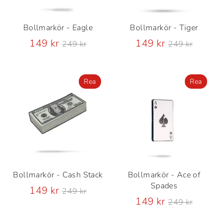
Bollmarkör - Eagle
Bollmarkör - Tiger
Ordinarie
Ordinarie
149 kr
149 kr
249 kr
249 kr
pris
pris
Rea
Rea
Bollmarkör - Cash Stack
Bollmarkör - Ace of
Spades
Ordinarie
149 kr
249 kr
pris
Ordinarie
149 kr
249 kr
pris