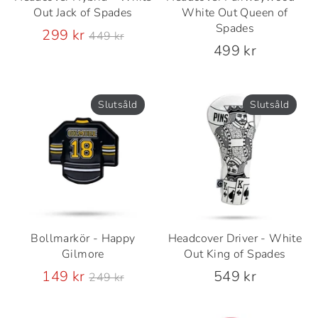
Out Jack of Spades
White Out Queen of
Spades
Ordinarie
299 kr
449 kr
pris
499 kr
Slutsåld
Slutsåld
Bollmarkör - Happy
Headcover Driver - White
Gilmore
Out King of Spades
Ordinarie
149 kr
549 kr
249 kr
pris