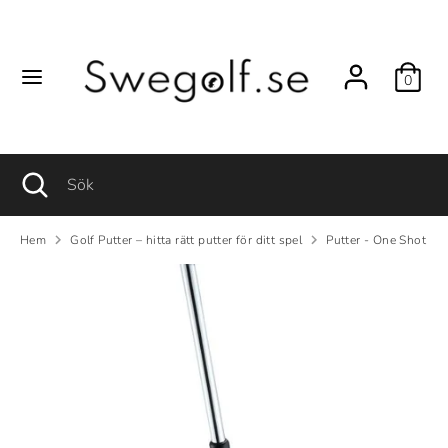
Hoppa
till
innehåll
0
Sök
Sök
Sök
Stäng
Sök
sökfunktionen
Hem
Golf Putter – hitta rätt putter för ditt spel
Putter - One Shot