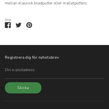
mellan klassisk bladputter eller malletputters.
Dela
Dela
Dela
Pin
via
via
it
Facebook
Twitter
Registrera dig för nyhetsbrev
Din e-postadress:
Skicka