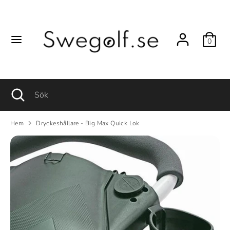
Hoppa
till
innehåll
0
Sök
Sök
Sök
Stäng
Sök
sökfunktionen
Hem
Dryckeshållare - Big Max Quick Lok