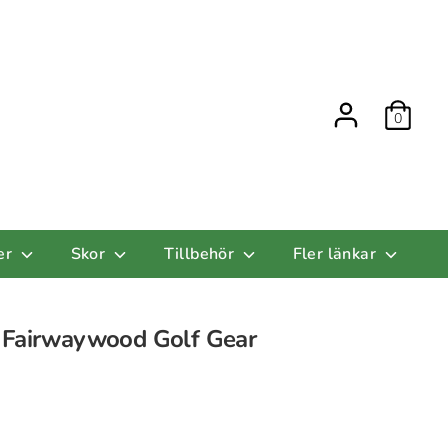
0
er
Skor
Tillbehör
Fler länkar
 Fairwaywood Golf Gear