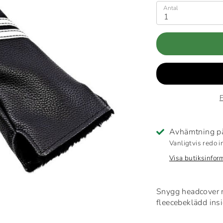
Antal
1
F
Avhämtning 
Vanligtvis redo 
Visa butiksinfor
Snygg headcover m
fleecebeklädd insi