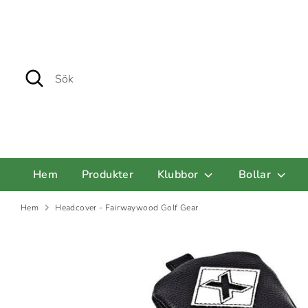
Hoppa
till
innehåll
Sök
Sök
Hem
Produkter
Klubbor
Bollar
Hem
Headcover - Fairwaywood Golf Gear