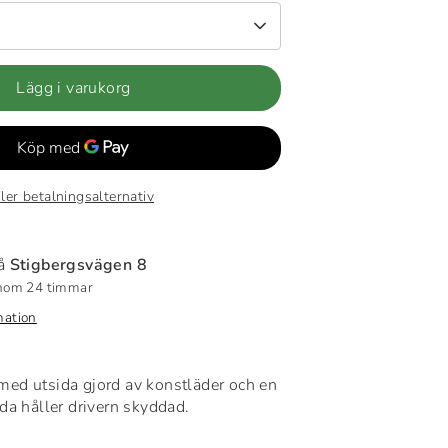
Lägg i varukorg
ler betalningsalternativ
på
Stigbergsvägen 8
inom 24 timmar
mation
ed utsida gjord av konstläder och en
da håller drivern skyddad.