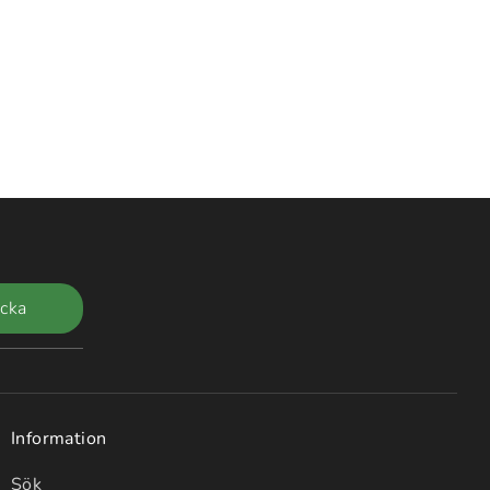
n
icka
Information
Sök