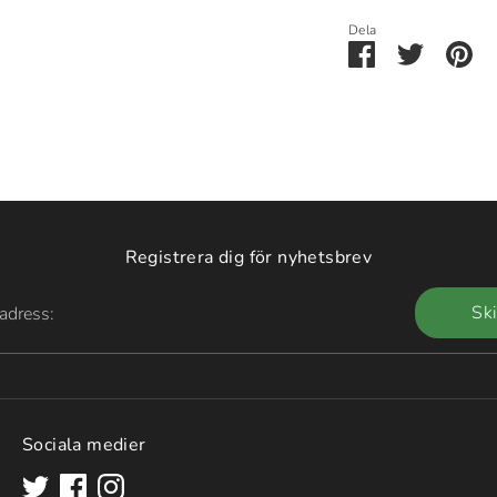
Dela
Dela
Dela
Pi
via
via
it
Facebook
Twitter
Registrera dig för nyhetsbrev
Sk
adress:
Sociala medier