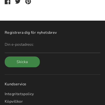
Dela
Dela
Pin
via
via
it
Facebook
Twitter
Registrera dig för nyhetsbrev
Din e-postadress:
Skicka
Kundservice
Integritetspolicy
Köpvillkor