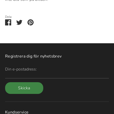
Dela
Dela
Dela
Pin
via
via
it
Facebook
Twitter
Registrera dig för nyhetsbrev
Din e-postadress:
Skicka
Kundservice