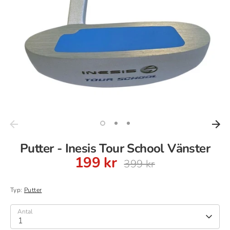
Putter - Inesis Tour School Vänster
199 kr
Ordinarie
399 kr
pris
Typ:
Putter
Antal
1