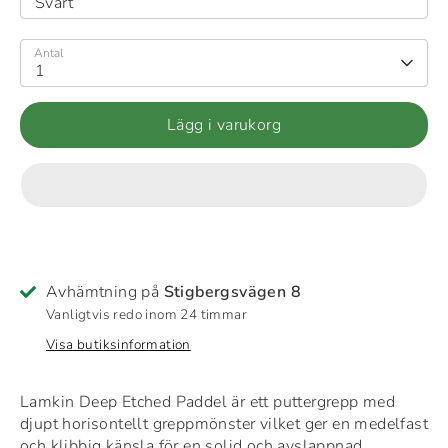
Svart
Antal
1
Lägg i varukorg
Avhämtning på
Stigbergsvägen 8
Vanligtvis redo inom 24 timmar
Visa butiksinformation
Lamkin Deep Etched Paddel är ett puttergrepp med
djupt horisontellt greppmönster vilket ger en medelfast
och klibbig känsla för en solid och avslappnad