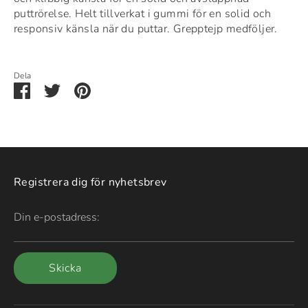
puttrörelse. Helt tillverkat i gummi för en solid och
responsiv känsla när du puttar.
Grepptejp medföljer.
Dela
Dela
Dela
Pin
via
via
it
Facebook
Twitter
Registrera dig för nyhetsbrev
Din e-postadress:
Skicka