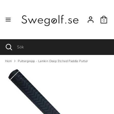
Hoppa
till
innehåll
0
Sök
Sök
Sök
Stäng
Sök
sökfunktionen
Hem
Puttergrepp - Lamkin Deep Etched Paddle Putter