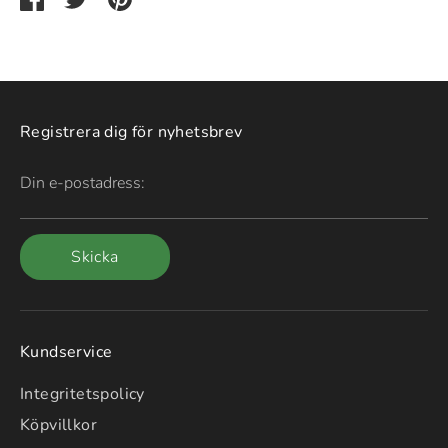
via
via
it
Facebook
Twitter
Registrera dig för nyhetsbrev
Din e-postadress:
Skicka
Kundservice
Integritetspolicy
Köpvillkor