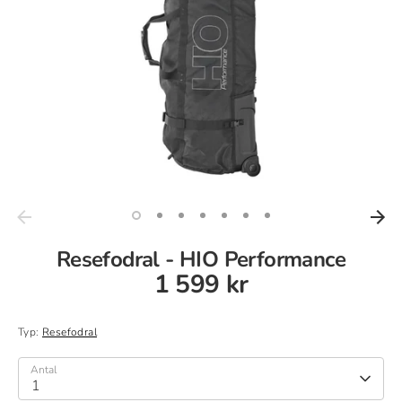
Resefodral - HIO Performance
1 599 kr
Typ:
Resefodral
Antal
1