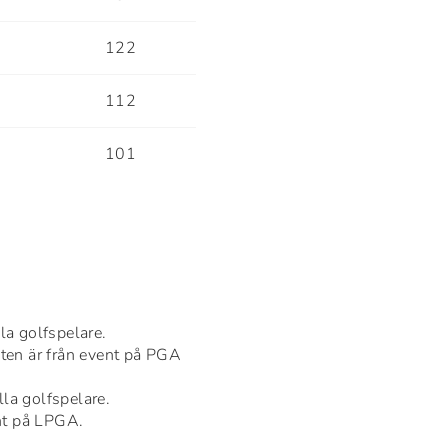
3
122
5
112
5
101
la golfspelare.
ten är från event på PGA
la golfspelare.
nt på LPGA.