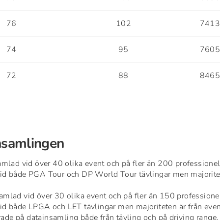
76
102
741
74
95
760
72
88
846
nsamlingen
samlad vid över 40 olika event och på fler än 200 professionel
vid både PGA Tour och DP World Tour tävlingar men majorite
samlad vid över 30 olika event och
på
fler än 150 professionel
vid både LPGA och LET tävlingar men majoriteten är från eve
ade på datainsamling både från tävling och på driving range.