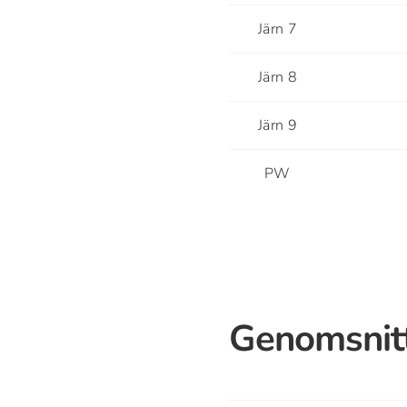
Järn 7
Järn 8
Järn 9
PW
Genomsnitt