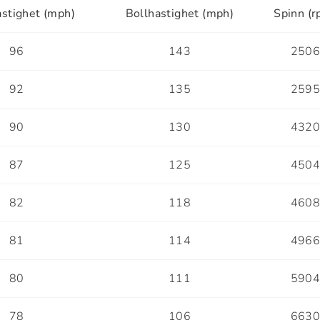
stighet (mph)
Bollhastighet (mph)
Spinn (r
96
143
250
92
135
259
90
130
432
87
125
450
82
118
460
81
114
496
80
111
590
78
106
663