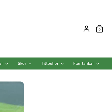
0
er
Skor
Tillbehör
Fler länkar