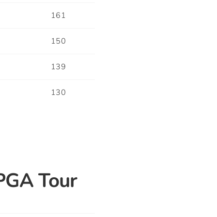
4
161
8
150
3
139
6
130
LPGA Tour