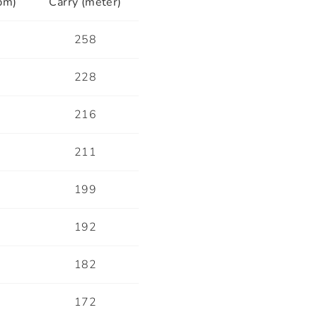
pm)
Carry (meter)
5
258
3
228
2
216
7
211
4
199
2
192
0
182
4
172