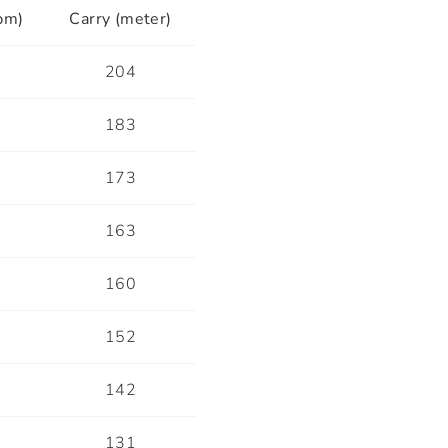
pm)
Carry (meter)
6
204
5
183
0
173
4
163
8
160
6
152
4
142
0
131