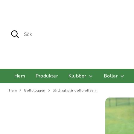
Hoppa
till
innehåll
Sök
Sök
Hem
Produkter
Klubbor
Bollar
Hem
Golfbloggen
Så långt slår golfproffsen!