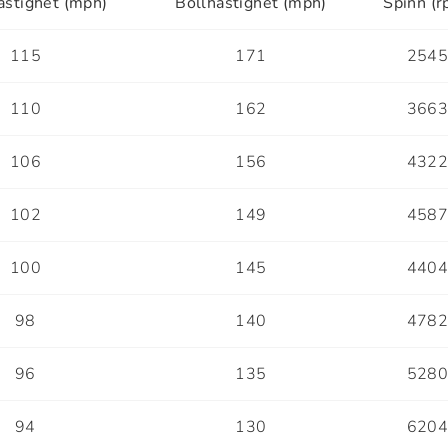
astighet (mph)
Bollhastighet (mph)
Spinn (r
115
171
254
110
162
366
106
156
432
102
149
458
100
145
440
98
140
478
96
135
528
94
130
620