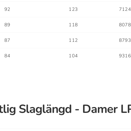
92
123
712
89
118
807
87
112
879
84
104
931
lig Slaglängd - Damer 